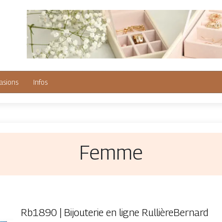
asions
Infos
Femme
Rb1890 | Bijouterie en ligne RullièreBernard